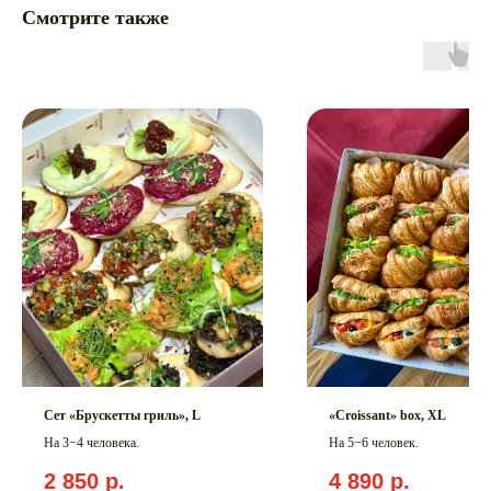
Смотрите также
Сет «Брускетты гриль», L
«Croissant» box, ХL
На 3−4 человека.
На 5−6 человек.
2 850
р.
4 890
р.