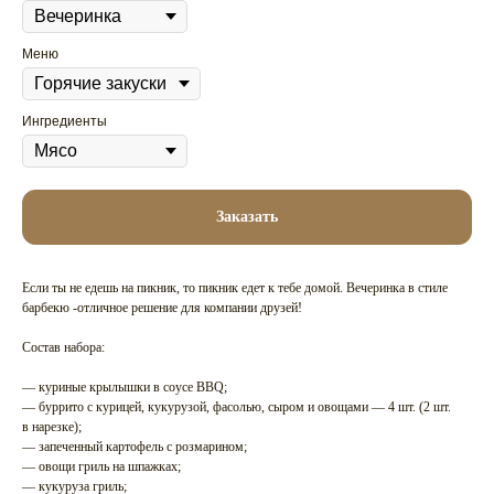
Меню
Ингредиенты
Заказать
Если ты не едешь на пикник, то пикник едет к тебе домой. Вечеринка в стиле
барбекю -отличное решение для компании друзей!
Состав набора:
— куриные крылышки в соусе BBQ;
— буррито с курицей, кукурузой, фасолью, сыром и овощами — 4 шт. (2 шт.
в нарезке);
— запеченный картофель с розмарином;
— овощи гриль на шпажках;
— кукуруза гриль;