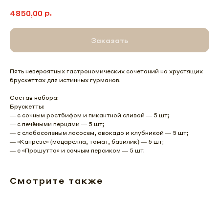
р.
4850,00
Заказать
Пять невероятных гастрономических сочетаний на хрустящих
брускеттах для истинных гурманов.
Состав набора:
Брускетты:
— с сочным ростбифом и пикантной сливой — 5 шт;
— с печёными перцами — 5 шт;
— с слабосоленым лососем, авокадо и клубникой — 5 шт;
— «Капрезе» (моцарелла, томат, базилик) — 5 шт;
— с «Прошутто» и сочным персиком — 5 шт.
Смотрите также