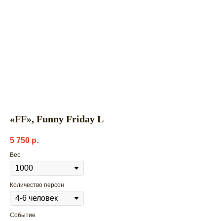
«FF», Funny Friday L
5 750
р.
Вес
Количество персон
Событие