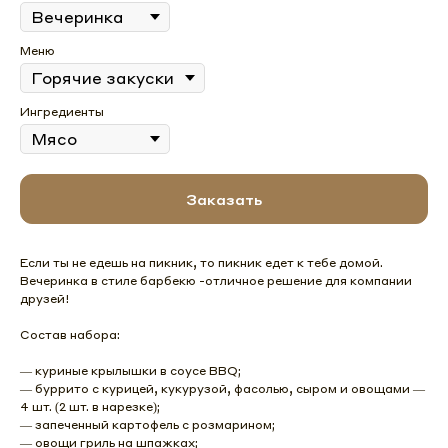
Меню
Ингредиенты
Заказать
Если ты не едешь на пикник, то пикник едет к тебе домой.
Вечеринка в стиле барбекю -отличное решение для компании
друзей!
Состав набора:
— куриные крылышки в соусе BBQ;
— буррито с курицей, кукурузой, фасолью, сыром и овощами —
4 шт. (2 шт. в нарезке);
— запеченный картофель с розмарином;
— овощи гриль на шпажках;