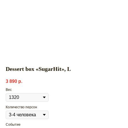
Dessert box «SugarHit», L
3 890
р.
Вес
Количество персон
Событие