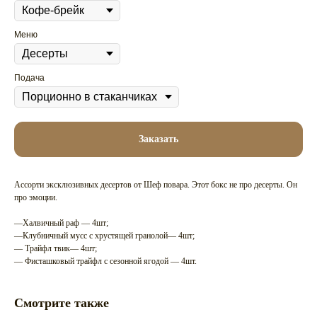
Меню
Подача
Заказать
Ассорти эксклюзивных десертов от Шеф повара. Этот бокс не про десерты. Он
про эмоции.
—Халвичный раф — 4шт;
—Клубничный мусс с хрустящей гранолой— 4шт;
— Трайфл твик— 4шт;
— Фисташковый трайфл с сезонной ягодой — 4шт.
Смотрите также